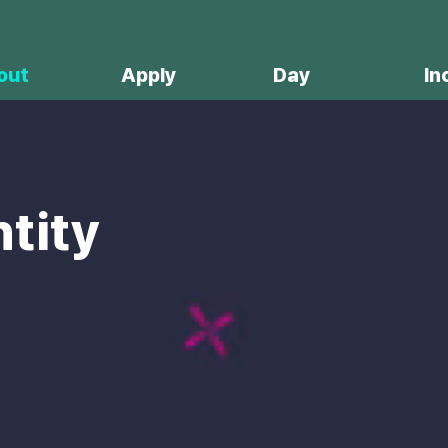
out
Apply
Day
In
tity
Starter'