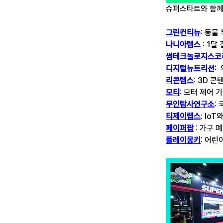
슈퍼스타트와 함께
그린컨티뉴
: 동물
나니아랩스
 : 1
썸테크놀로지스코
디지털뉴트리션
:
 
리콘랩스
: 3D 
모티
: 모터 제어
무인탐사연구소
:
티제이랩스
: Io
페이퍼팝
 : 가구
플레이몽키
: 어린