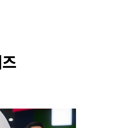
cubator
Story
이즈