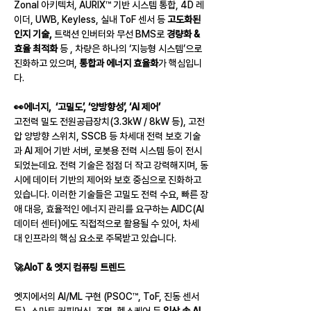
Zonal 아키텍처, AURIX™ 기반 시스템 통합, 4D 레
이더, UWB, Keyless, 실내 ToF 센서 등 
고도화된 
인지 기술, 
트랙션 인버터와 무선 BMS로 
경량화 & 
효율 최적화 
등 , 차량은 하나의 ‘지능형 시스템’으로 
진화하고 있으며, 
통합과 에너지 효율화
가 핵심입니
다.
👀에너지,  ‘고밀도’, ‘양방향성’, ‘AI 제어’
고전력 밀도 전원공급장치(3.3kW / 8kW 등), 고전
압 양방향 스위치, SSCB 등 차세대 전력 보호 기술
과 AI 제어 기반 서버, 로봇용 전력 시스템 등이 전시
되었는데요. 전력 기술은 점점 더 작고 강력해지며, 동
시에 데이터 기반의 제어와 보호 중심으로 진화하고 
있습니다. 이러한 기술들은 고밀도 전력 수요, 빠른 장
애 대응, 효율적인 에너지 관리를 요구하는 AIDC(AI 
데이터 센터)에도 직접적으로 활용될 수 있어, 차세
대 인프라의 핵심 요소로 주목받고 있습니다.
🚀AIoT & 엣지 컴퓨팅 트렌드
엣지에서의 AI/ML 구현 (PSOC™, ToF, 진동 센서 
등), 스마트 커피머신, 조명, 헬스케어 등 
일상 속 AI, 