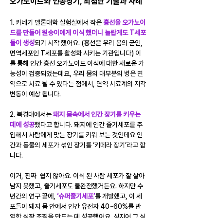
오가노이드와 인공장기, 최첨단 기술과 사례
1. 카네기 멜론대학 실험실에서 작은 
흉선을 오가노이
드를 만들어 원숭이에게 이식 했더니 놀랍게도 T세포
들이 생성
되기 시작 했어요. (흉선은 우리 몸의 군인, 
면역세포인 T세포를 활성화 시키는 기관입니다) 이
를 통해 인간 흉선 오가노이드 이식에 대한 새로운 가
능성이 검증되었는데요, 우리 몸의 대부분의 병은 면
역으로 치료 될 수 있다는 점에서, 면역 치료계의 지각
변동이 예상 됩니다.
2. 북경대에서는 
돼지 몸속에서 인간 장기를 키우는
데에 성공
했다고 합니다. 돼지에 인간 줄기세포를 주
입해서 사람에게 맞는 장기를 키워 보는 것인데요 인
간과 동물의 세포가 섞인 장기를 ‘키메라 장기’라고 합
니다. 
이거, 진짜  쉽지 않아요. 이식 된 사람 세포가 잘 살아
남지 못했고, 줄기세포도 불완전했거든요. 하지만 수
년간의 연구 끝에, 
‘슈퍼줄기세포’
를 개발했고, 이 세
포들이 돼지 몸 안에서 인간 유전자 40~60%를 반
영한 심장 조직을 만드는 데 성공했어요. 심지어 그 심