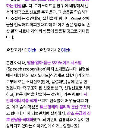
하는 컨셉
입니다. 오가노이드를 칩 위에 배양해서 센
서와 전극으로 신호를 주고받고, 그 반응을 학습하거
나 조절하는 것인데요, 실험을 해 봤더니 스스로 장애
물을 인식하고 회피했다고 해요! 이 기술은 향후 뇌 손
상 환자 치료나 기억 회복 등에 활용될 것으로 기대됩
니다.
🔎참고기사1 
Cick
   🔎참고기사2 
Click
뿐만 아니라, 
말을 알아 듣는 오가노이드 시스템
(Speech recognition)까지 소개됐습니다. 실험실
에서 배양한 뇌 오가노이드(신경세포 집합체)가 외부
로부터 오는 소리신호(단어, 음성패턴)등에 반응 한 
것입니다. 즉 구조화 된 신호를 받고, 신경신호로 처리
하고, 반응 패턴을 학습하는 것인데, 기존 AI보다 
시
간과 에너지를 적게
 쓰고도 인식률이 매우 높다고 해
요. 이 기술의 핵심은 
튜브 형태의 물리적 분산 구조
라
고 합니다. 마치 뇌혈관처럼 설계해서, 
산소 공급과 신
호 전달을 극대화
했죠. 뇌 기반의 컴퓨터와 지능이 현
실화되고 있다는 이야기인데 이거... 엄청나죠?