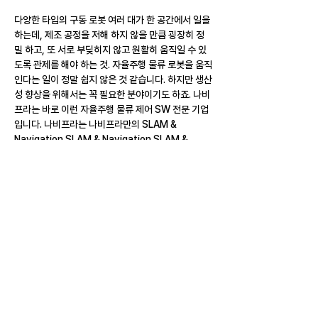
다양한 타입의 구동 로봇 여러 대가 한 공간에서 일을 
하는데, 제조 공정을 저해 하지 않을 만큼 굉장히 정
밀 하고, 또 서로 부딪히지 않고 원활히 움직일 수 있
도록 관제를 해야 하는 것. 자율주행 물류 로봇을 움직
인다는 일이 정말 쉽지 않은 것 같습니다. 하지만 생산
성 향상을 위해서는 꼭 필요한 분야이기도 하죠. 나비
프라는 바로 이런 자율주행 물류 제어 SW 전문 기업
입니다. 나비프라는 나비프라만의 SLAM & 
Navigation SLAM & Navigation SLAM & 
Navigation 의 기술을 바탕으로 제조 물류 3종 로봇
에 ±10mm 10mm 초정밀 제어가 가능한 솔루션 
Navi Core와 나비프라의 독보적인 기술로 100 대 
이상의 로봇 경로 생성 및 동시 제어를 가능하게 하여 
제조 물류 혁신을 만드는 시스템 NAVI Brain을 개발 
하였습니다. 실제로 현대, 삼성, 포스코 등 다양한 기
업들과 함께 협력 하고 PoC를 진행한 바 있고, 기술
력을 인정 받았습니다!
자율주행 로봇의 미래