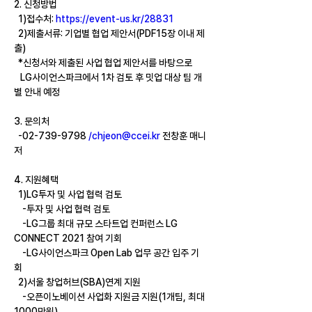
2. 
신청방법
  1)
접수처
: 
https://event-us.kr/28831
  2)
제출서류
: 
기업별 협업 제안서
(PDF15
장 이내 제
출
)
  *
신청서와 제출된 사업 협업 제안서를 바탕으로
   LG
사이언스파크에서
 1
차 검토 후 밋업 대상 팀 개
별 안내 예정
3. 
문의처
  -02-739-9798 
/
chjeon@ccei.kr
전창훈 매니
저
4. 
지원혜택
  1)LG
투자 및 사업 협력 검토
    -
투자 및 사업 협력 검토
    -LG
그룹 최대 규모 스타트업 컨퍼런스
 LG 
CONNECT 2021 
참여 기회
    -LG
사이언스파크
 Open Lab 
업무 공간 입주 기
회
  2)
서울 창업허브
(SBA)
연계 지원
    -
오픈이노베이션 사업화 지원금 지원
(1
개팀
, 
최대
1000
만원
)