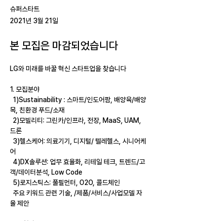
슈퍼스타트
2021년 3월 21일
본 모집은 마감되었습니다
LG와 미래를 바꿀 혁신 스타트업을 찾습니다
1. 
모집분야
  1)Sustainability : 
스마트
/
인도어팜
, 
배양육
/
배양
목
, 
친환경 푸드
/
소재
  2)
모빌리티
: 
그린카
/
인프라
, 
전장
, MaaS, UAM, 
드론
  3)
헬스케어
: 
의료기기
, 
디지털
/ 
텔레헬스
, 
시니어케
어
  4)DX
솔루션
: 
업무 효율화
, 
리테일 테크
, 
트렌드
/
고
객
/
데이터분석
, Low Code
  5)
로지스틱스
: 
풀필먼터
, O2O, 
콜드체인
주요 키워드 관련 기술
, /
제품
/
서비스
/
사업모델 자
율 제안